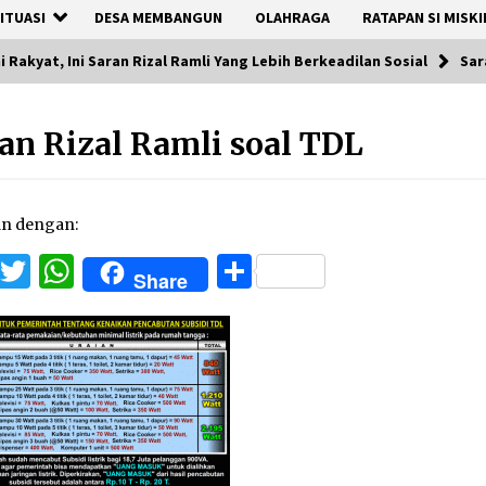
ITUASI
DESA MEMBANGUN
OLAHRAGA
RATAPAN SI MISKI
 Rakyat, Ini Saran Rizal Ramli Yang Lebih Berkeadilan Sosial
Sar
an Rizal Ramli soal TDL
an dengan:
Facebook
Twitter
WhatsApp
Share
Share