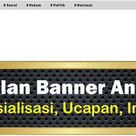
# Sosial
# Hukum
# Politik
# Nasional