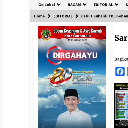
Go Lokal
RAGAM
EDITORIAL
S
Home
EDITORIAL
Cabut Subsidi TDL Bebani
Sar
Bagik