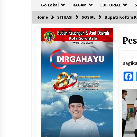
Go Lokal
RAGAM
EDITORIAL
S
Home
SITUASI
SOSIAL
Bupati Koltim 
Pe
Bagik