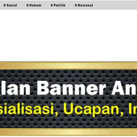
# Sosial
# Hukum
# Politik
# Nasional