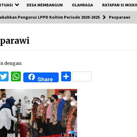
ITUASI
DESA MEMBANGUN
OLAHRAGA
RATAPAN SI MISKI
Kukuhkan Pengurus LPPD Koltim Periode 2020-2025
Pesparawi
sparawi
an dengan:
Facebook
Twitter
WhatsApp
Share
Share