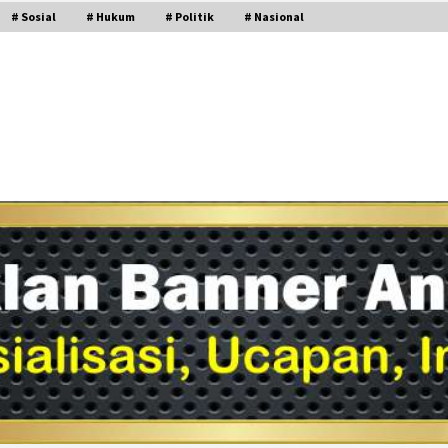
# Sosial
# Hukum
# Politik
# Nasional