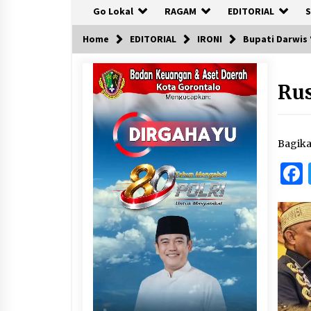
Go Lokal
RAGAM
EDITORIAL
S
Home
EDITORIAL
IRONI
Bupati Darwis 
Rus
Bagik