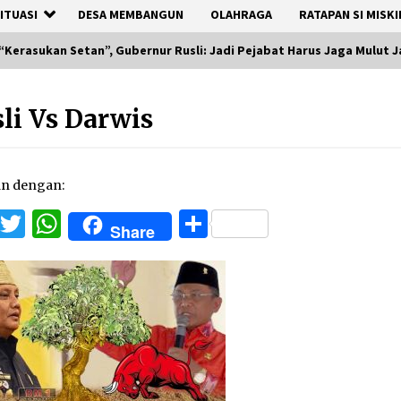
ITUASI
DESA MEMBANGUN
OLAHRAGA
RATAPAN SI MISKI
“Kerasukan Setan”, Gubernur Rusli: Jadi Pejabat Harus Jaga Mulut 
li Vs Darwis
an dengan:
Facebook
Twitter
WhatsApp
Share
Share