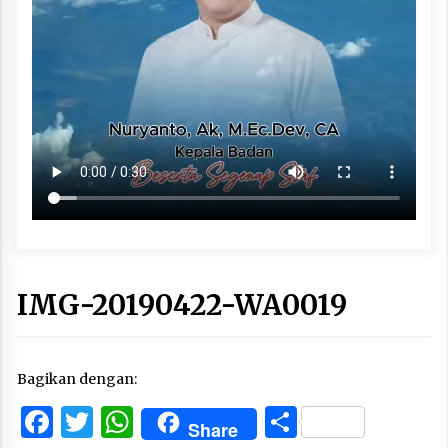
IMG-20190422-WA0019
Bagikan dengan:
Facebook
Twitter
WhatsApp
Share
Share