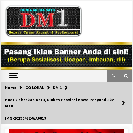
Skip
to
content
DM1
Home
GO LOKAL
DM 1
Buat Gebrakan Baru, Dinkes Provinsi Bawa Posyandu ke
Mall
IMG-20190422-WA0019