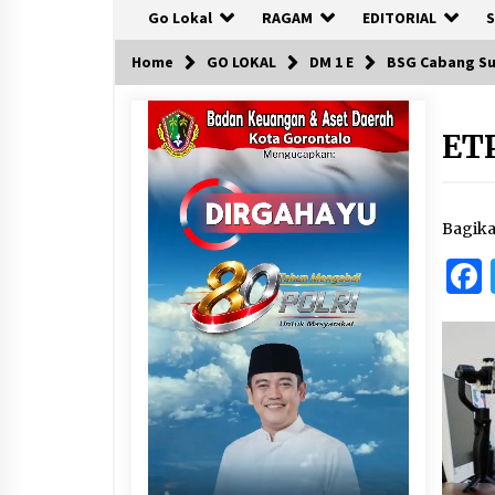
Go Lokal
RAGAM
EDITORIAL
S
Home
GO LOKAL
DM 1 E
BSG Cabang Su
ET
Bagik