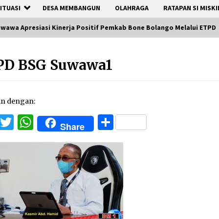
ITUASI
DESA MEMBANGUN
OLAHRAGA
RATAPAN SI MISKI
wawa Apresiasi Kinerja Positif Pemkab Bone Bolango Melalui ETPD
PD BSG Suwawa1
an dengan:
Facebook
Twitter
WhatsApp
Share
Share