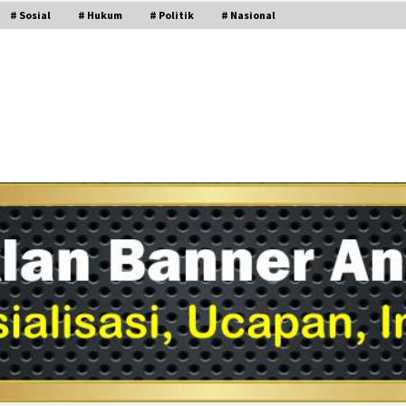
# Sosial
# Hukum
# Politik
# Nasional