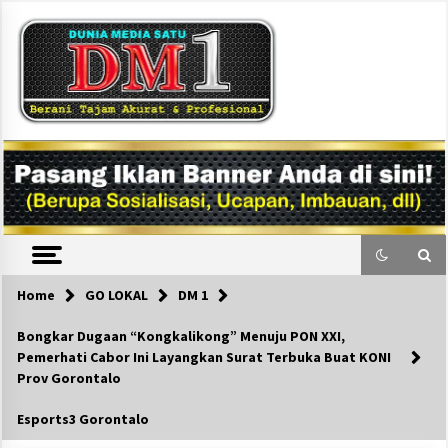
Skip
to
content
DM1
Home
GO LOKAL
DM 1
Bongkar Dugaan “Kongkalikong” Menuju PON XXI,
Pemerhati Cabor Ini Layangkan Surat Terbuka Buat KONI
Prov Gorontalo
Esports3 Gorontalo