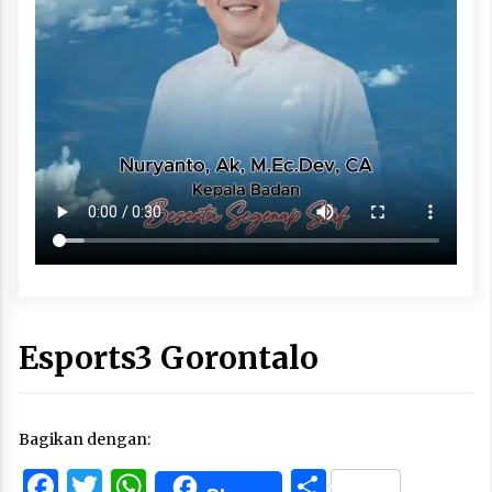
Esports3 Gorontalo
Bagikan dengan:
Facebook
Twitter
WhatsApp
Share