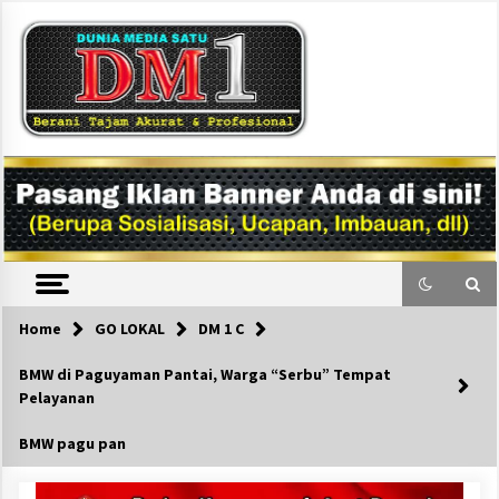
Skip
to
content
DM1
Home
GO LOKAL
DM 1 C
BMW di Paguyaman Pantai, Warga “Serbu” Tempat
Pelayanan
BMW pagu pan