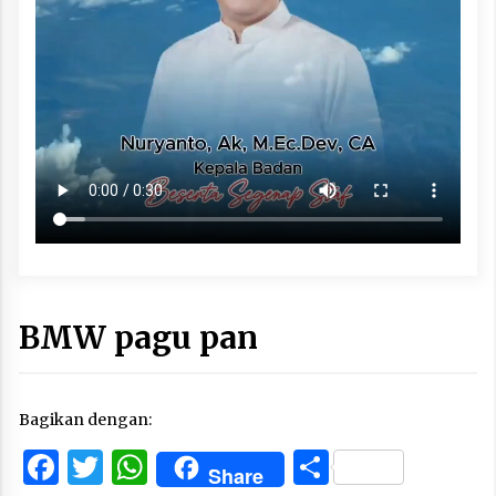
BMW pagu pan
Bagikan dengan:
Facebook
Twitter
WhatsApp
Share
Share