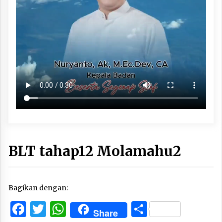
BLT tahap12 Molamahu2
Bagikan dengan:
Facebook
Twitter
WhatsApp
Share
Share