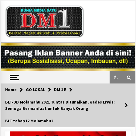
Skip
to
content
DM1
Home
GO LOKAL
DM 1 E
BLT-DD Molamahu 2021 Tuntas Ditunaikan, Kades Erwis:
Semoga Bermanfaat untuk Banyak Orang
BLT tahap12 Molamahu2