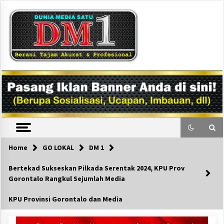
Skip
to
content
DM1
Home
GO LOKAL
DM 1
Bertekad Sukseskan Pilkada Serentak 2024, KPU Prov
Gorontalo Rangkul Sejumlah Media
KPU Provinsi Gorontalo dan Media