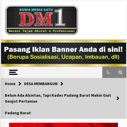
Skip
to
content
DM1
Home
DESA MEMBANGUN
Belum Ada Alsintan, Tapi Kades Padang Barat Makin Giat
Genjot Pertanian
Padang Barat