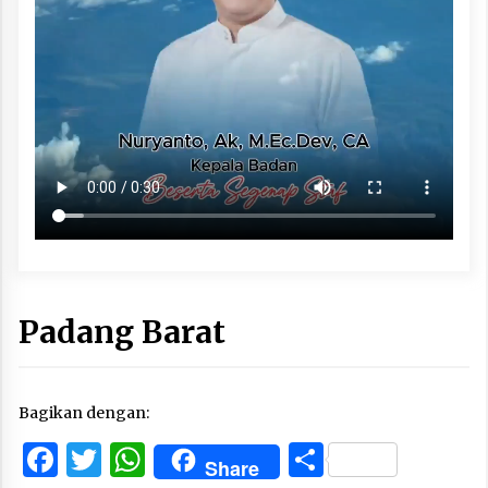
Padang Barat
Bagikan dengan:
Facebook
Twitter
WhatsApp
Share
Share