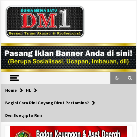
Skip
to
content
DM1
Home
HL
Begini Cara Rini Goyang Dirut Pertamina?
Dwi Soetjipto Rini