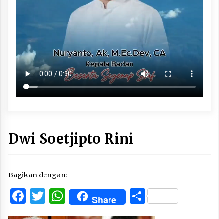
Dwi Soetjipto Rini
Bagikan dengan:
Facebook
Twitter
WhatsApp
Share
Share