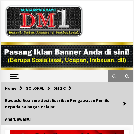
Skip
to
content
DM1
Home
GO LOKAL
DM 1 C
Bawaslu Boalemo Sosialisasikan Pengawasan Pemilu
Kepada Kalangan Pelajar
AmirBawaslu