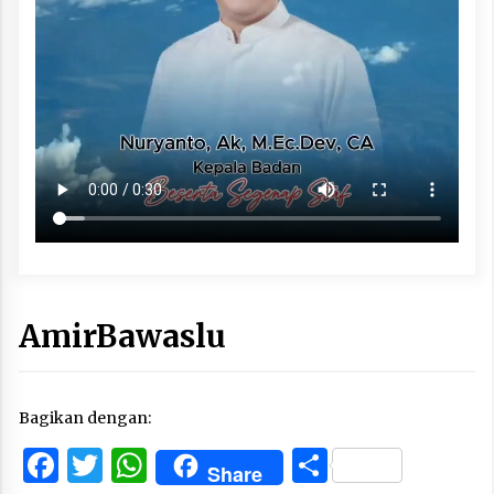
AmirBawaslu
Bagikan dengan:
Facebook
Twitter
WhatsApp
Share
Share