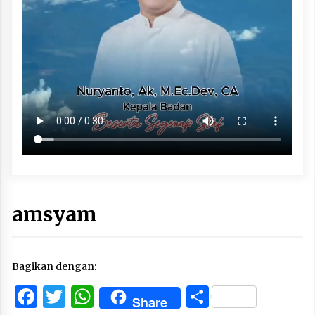
amsyam
Bagikan dengan:
Facebook
Twitter
WhatsApp
Share
Share