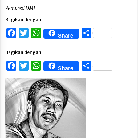
Pempred DM1
Bagikan dengan:
Facebook
Twitter
WhatsApp
Share
Share
Bagikan dengan:
Facebook
Twitter
WhatsApp
Share
Share