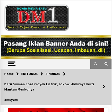
Skip
to
content
DM1
Home
EDITORIAL
SINDIRAN
Baru Siuman Soal Proyek Listrik, Jokowi Akhirnya Ikuti
Mantan Menkonya
amsyam