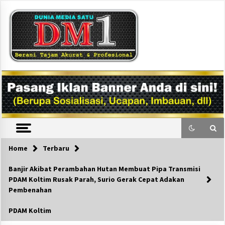
Skip
to
content
DM1
Home
Terbaru
Banjir Akibat Perambahan Hutan Membuat Pipa Transmisi
PDAM Koltim Rusak Parah, Surio Gerak Cepat Adakan
Pembenahan
PDAM Koltim