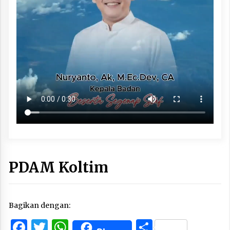
PDAM Koltim
Bagikan dengan:
Facebook
Twitter
WhatsApp
Share