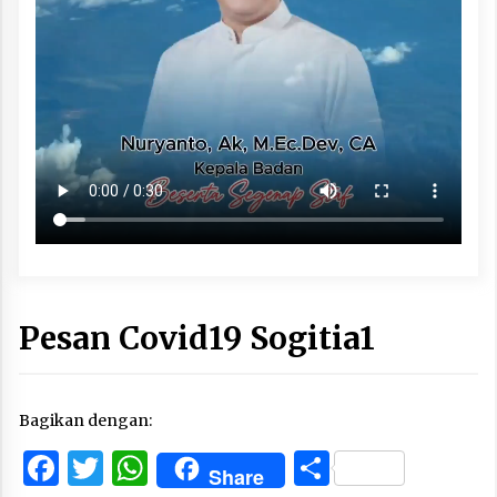
Pesan Covid19 Sogitia1
Bagikan dengan:
Facebook
Twitter
WhatsApp
Share
Share