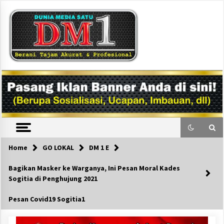
Skip
to
content
DM1
Home
GO LOKAL
DM 1 E
Bagikan Masker ke Warganya, Ini Pesan Moral Kades
Sogitia di Penghujung 2021
Pesan Covid19 Sogitia1