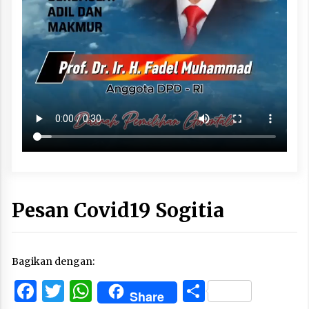
Pesan Covid19 Sogitia
Bagikan dengan:
Facebook
Twitter
WhatsApp
Share
Share