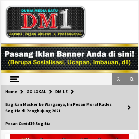
Skip
to
content
DM1
Home
GO LOKAL
DM 1 E
Bagikan Masker ke Warganya, Ini Pesan Moral Kades
Sogitia di Penghujung 2021
Pesan Covid19 Sogitia