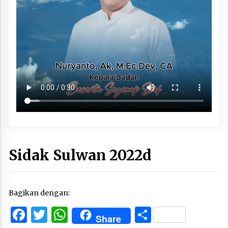
Sidak Sulwan 2022d
Bagikan dengan:
Facebook
Twitter
WhatsApp
Share
Share