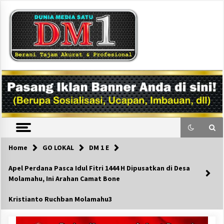
Skip
to
content
DM1
Home
GO LOKAL
DM 1 E
Apel Perdana Pasca Idul Fitri 1444 H Dipusatkan di Desa
Molamahu, Ini Arahan Camat Bone
Kristianto Ruchban Molamahu3