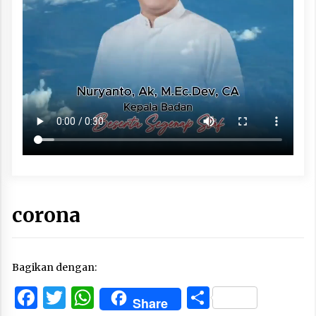
corona
Bagikan dengan:
Facebook
Twitter
WhatsApp
Share
Share