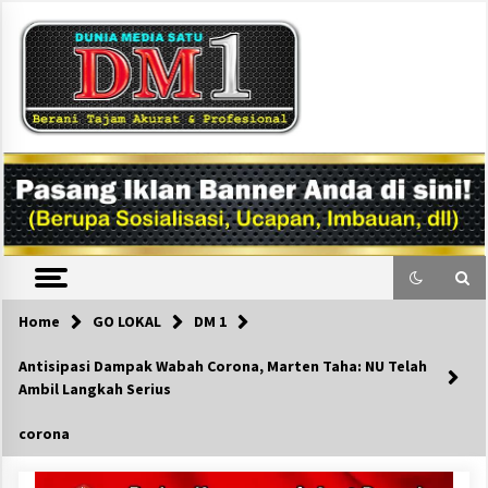
Skip
to
content
DM1
Home
GO LOKAL
DM 1
Antisipasi Dampak Wabah Corona, Marten Taha: NU Telah
Ambil Langkah Serius
corona