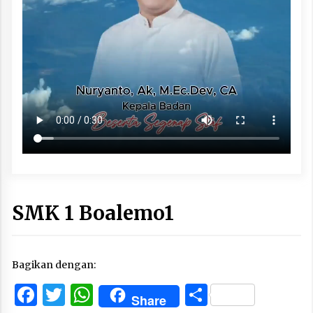
SMK 1 Boalemo1
Bagikan dengan:
Facebook
Twitter
WhatsApp
Share
Share