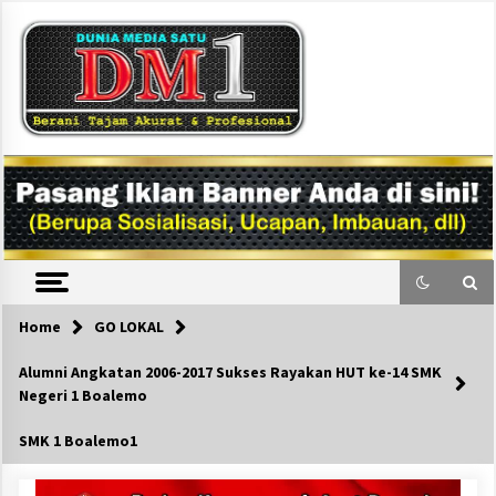
Skip
to
content
DM1
Home
GO LOKAL
Alumni Angkatan 2006-2017 Sukses Rayakan HUT ke-14 SMK
Negeri 1 Boalemo
SMK 1 Boalemo1