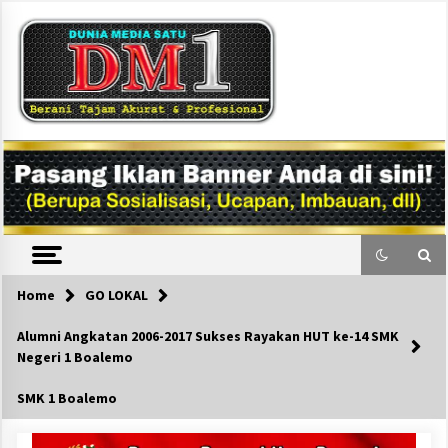
Skip
to
content
DM1
Home
GO LOKAL
Alumni Angkatan 2006-2017 Sukses Rayakan HUT ke-14 SMK
Negeri 1 Boalemo
SMK 1 Boalemo