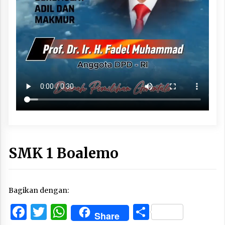
SMK 1 Boalemo
Bagikan dengan:
Facebook
Twitter
WhatsApp
Share
Share