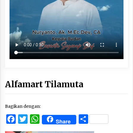
Alfamart Tilamuta
Bagikan dengan:
Facebook
Twitter
WhatsApp
Share
Share