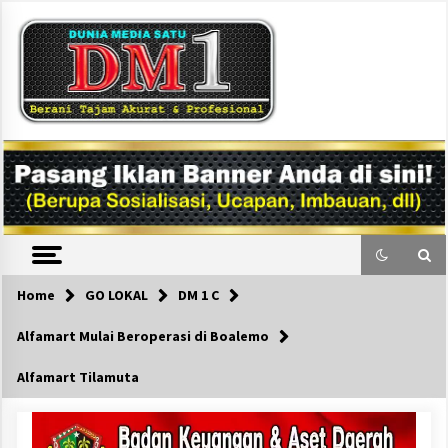
Skip
to
content
DM1
Home
GO LOKAL
DM 1 C
Alfamart Mulai Beroperasi di Boalemo
Alfamart Tilamuta