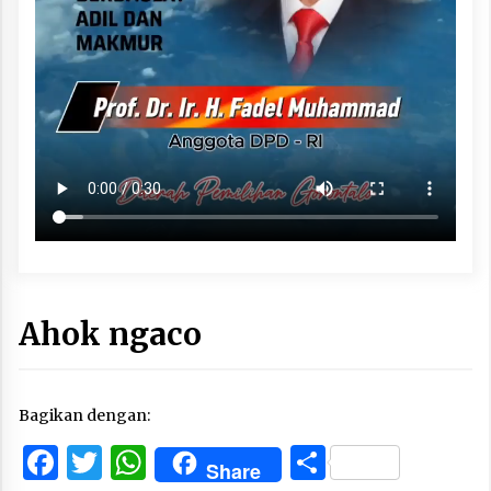
Ahok ngaco
Bagikan dengan:
Facebook
Twitter
WhatsApp
Share
Share