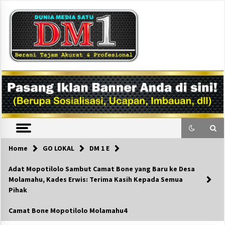
Skip
to
content
DM1
Home
GO LOKAL
DM 1 E
Adat Mopotilolo Sambut Camat Bone yang Baru ke Desa
Molamahu, Kades Erwis: Terima Kasih Kepada Semua
Pihak
Camat Bone Mopotilolo Molamahu4