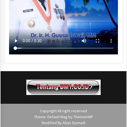
Copyright All right reserved
Theme: Default Mag by
ThemeInWP
Modified By
Abas Djumadi