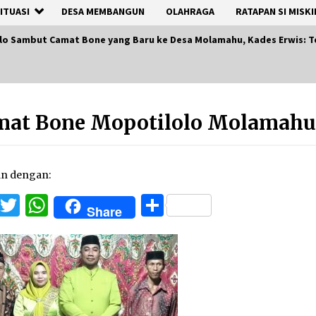
ITUASI
DESA MEMBANGUN
OLAHRAGA
RATAPAN SI MISKI
lo Sambut Camat Bone yang Baru ke Desa Molamahu, Kades Erwis: T
mat Bone Mopotilolo Molamahu
an dengan:
Facebook
Twitter
WhatsApp
Share
Share