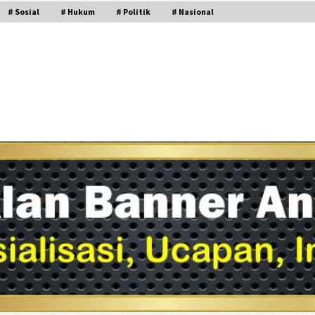
# Sosial
# Hukum
# Politik
# Nasional