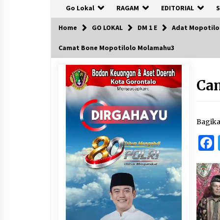
Go Lokal
RAGAM
EDITORIAL
S
Home
GO LOKAL
DM 1 E
Adat Mopotilo
Camat Bone Mopotilolo Molamahu3
Ca
Bagik