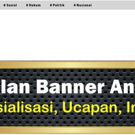
# Sosial
# Hukum
# Politik
# Nasional