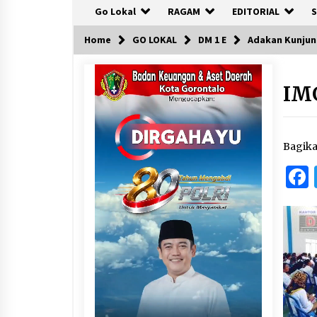
Go Lokal
RAGAM
EDITORIAL
S
Home
GO LOKAL
DM 1 E
Adakan Kunjung
IM
Bagik