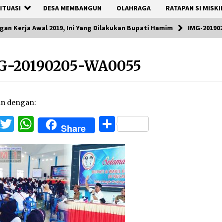
ITUASI
DESA MEMBANGUN
OLAHRAGA
RATAPAN SI MISKI
an Kerja Awal 2019, Ini Yang Dilakukan Bupati Hamim
IMG-20190
G-20190205-WA0055
an dengan:
Facebook
Twitter
WhatsApp
Share
Share