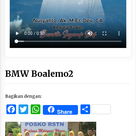
BMW Boalemo2
Bagikan dengan:
Facebook
Twitter
WhatsApp
Share
Share