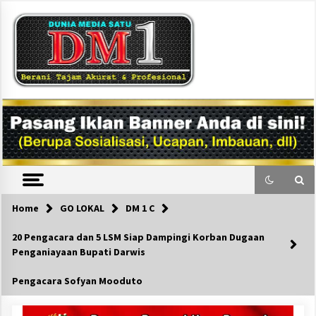
Skip
to
content
DM1
Home
GO LOKAL
DM 1 C
20 Pengacara dan 5 LSM Siap Dampingi Korban Dugaan
Penganiayaan Bupati Darwis
Pengacara Sofyan Mooduto