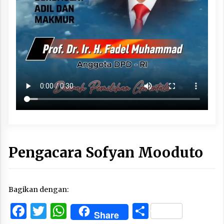
Pengacara Sofyan Mooduto
Bagikan dengan:
Facebook
Twitter
WhatsApp
Share
Share