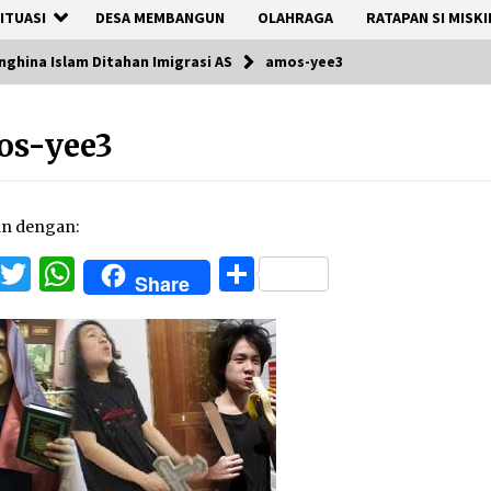
ITUASI
DESA MEMBANGUN
OLAHRAGA
RATAPAN SI MISKI
nghina Islam Ditahan Imigrasi AS
amos-yee3
os-yee3
an dengan:
Facebook
Twitter
WhatsApp
Share
Share