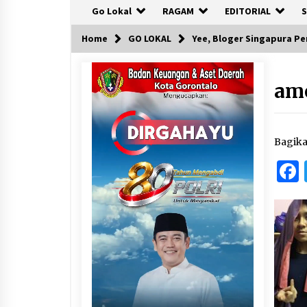
Go Lokal
RAGAM
EDITORIAL
S
Home
GO LOKAL
Yee, Bloger Singapura Pe
am
Bagik