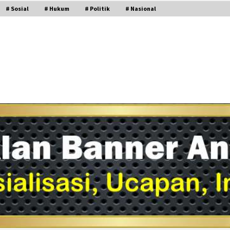
# Sosial
# Hukum
# Politik
# Nasional