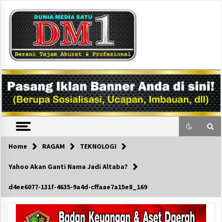
Skip
to
content
DM1
Home
RAGAM
TEKNOLOGI
Yahoo Akan Ganti Nama Jadi Altaba?
d4ee6077-131f-4635-9a4d-cffaae7a15e8_169