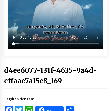
d4ee6077-131f-4635-9a4d-
cffaae7a15e8_169
Bagikan dengan:
Facebook
Twitter
WhatsApp
Share