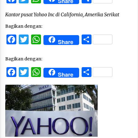
Share
Kantor pusat Yahoo Inc di California, Amerika Serikat
Bagikan dengan:
Facebook
Twitter
WhatsApp
Share
Share
Bagikan dengan:
Facebook
Twitter
WhatsApp
Share
Share