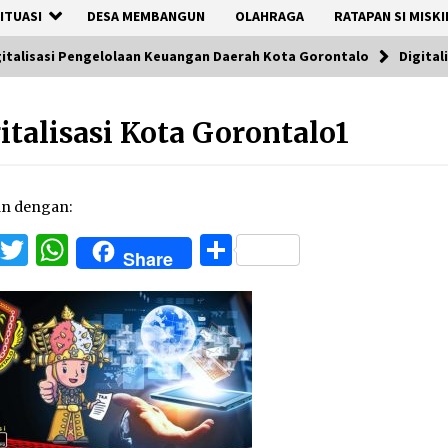
ITUASI
DESA MEMBANGUN
OLAHRAGA
RATAPAN SI MISKI
igitalisasi Pengelolaan Keuangan Daerah Kota Gorontalo
Digital
italisasi Kota Gorontalo1
an dengan:
Facebook
Twitter
WhatsApp
Share
Share