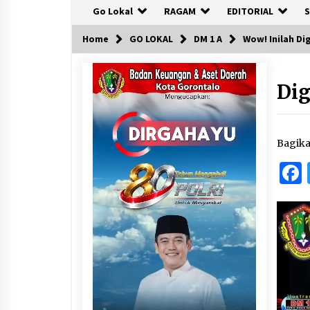
Go Lokal
RAGAM
EDITORIAL
S
Home
GO LOKAL
DM 1 A
Wow! Inilah D
Dig
Bagik