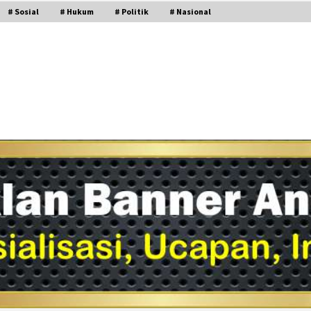
# Sosial
# Hukum
# Politik
# Nasional