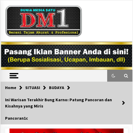
Skip
to
content
DM1
Home
SITUASI
BUDAYA
Ini Warisan Terakhir Bung Karno: Patung Pancoran dan
Kisahnya yang Miris
Pancoran1c