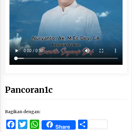
Pancoran1c
Bagikan dengan:
Facebook
Twitter
WhatsApp
Share
Share