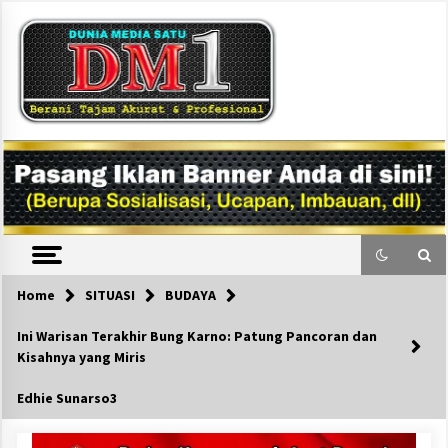
Skip
to
content
DM1
Home
SITUASI
BUDAYA
Ini Warisan Terakhir Bung Karno: Patung Pancoran dan
Kisahnya yang Miris
Edhie Sunarso3