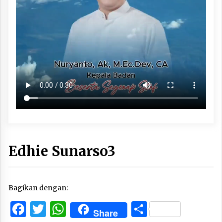
Edhie Sunarso3
Bagikan dengan:
Facebook
Twitter
WhatsApp
Share
Share