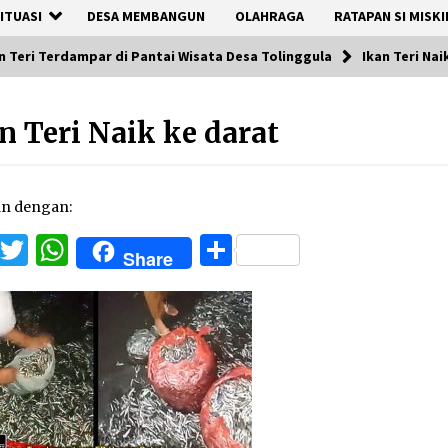
ITUASI
DESA MEMBANGUN
OLAHRAGA
RATAPAN SI MISKI
an Teri Terdampar di Pantai Wisata Desa Tolinggula
Ikan Teri Nai
n Teri Naik ke darat
an dengan:
Facebook
Twitter
WhatsApp
Share
Share