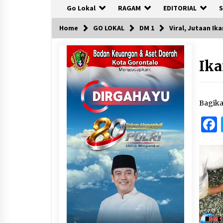
Go Lokal
RAGAM
EDITORIAL
S
Home
GO LOKAL
DM 1
Viral, Jutaan Ik
Ika
Bagik