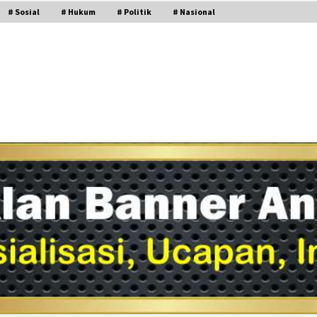
# Sosial
# Hukum
# Politik
# Nasional