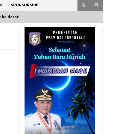
N
SPONSORSHIP
k ke darat