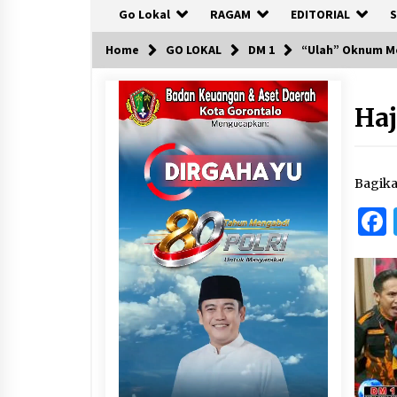
Go Lokal
RAGAM
EDITORIAL
S
Home
GO LOKAL
DM 1
“Ulah” Oknum Me
Haj
Bagik