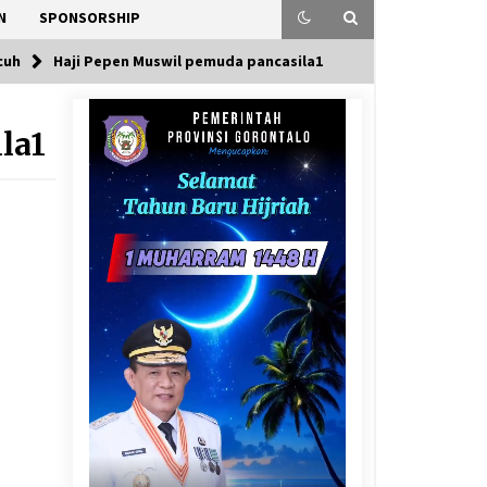
N
SPONSORSHIP
cuh
Haji Pepen Muswil pemuda pancasila1
la1