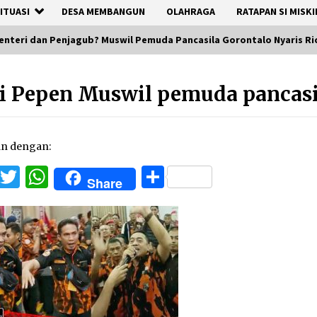
ITUASI
DESA MEMBANGUN
OLAHRAGA
RATAPAN SI MISKI
nteri dan Penjagub? Muswil Pemuda Pancasila Gorontalo Nyaris Ri
i Pepen Muswil pemuda pancasi
an dengan:
Facebook
Twitter
WhatsApp
Share
Share