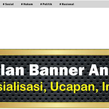
# Sosial
# Hukum
# Politik
# Nasional