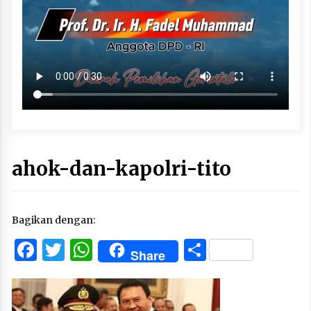
ahok-dan-kapolri-tito
Bagikan dengan:
Facebook
Twitter
WhatsApp
Share
Share