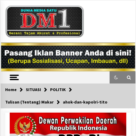
Skip
to
content
DM1
Home
SITUASI
POLITIK
Tulisan (Tentang) Makar
ahok-dan-kapolri-tito