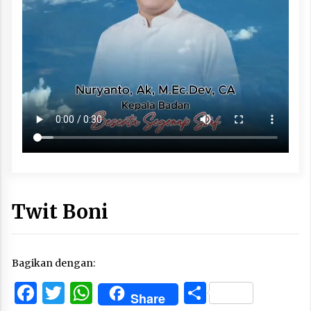
Twit Boni
Bagikan dengan:
Facebook
Twitter
WhatsApp
Share
Share