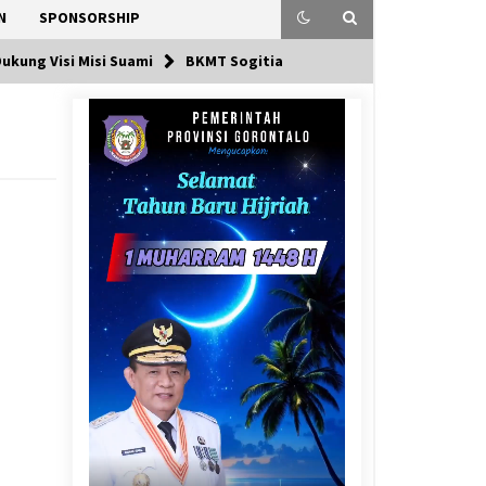
N
SPONSORSHIP
ukung Visi Misi Suami
BKMT Sogitia