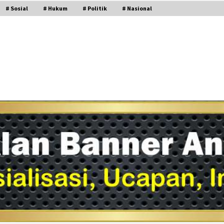
# Sosial
# Hukum
# Politik
# Nasional