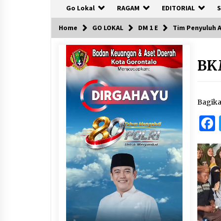
Go Lokal
RAGAM
EDITORIAL
S
Home
GO LOKAL
DM 1 E
Tim Penyuluh A
BK
Bagik