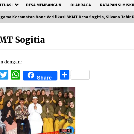
ITUASI
DESA MEMBANGUN
OLAHRAGA
RATAPAN SI MISKI
gama Kecamatan Bone Verifikasi BKMT Desa Sogitia, Silvana Tahir D
MT Sogitia
an dengan:
Facebook
Twitter
WhatsApp
Share
Share