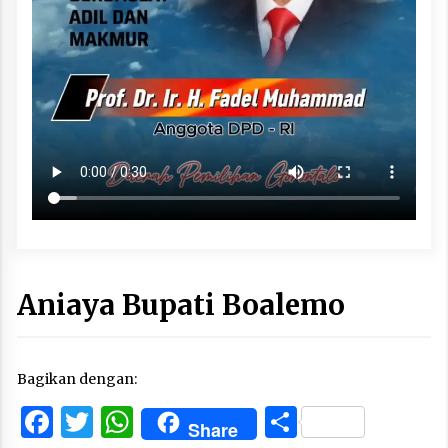
Aniaya Bupati Boalemo
Bagikan dengan:
Facebook
Twitter
WhatsApp
Share
Share