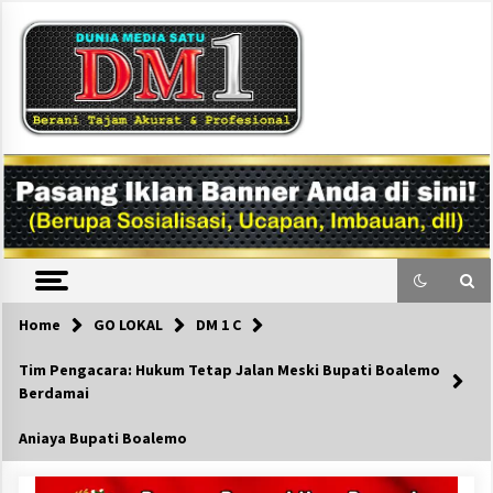
Skip
to
content
DM1
Home
GO LOKAL
DM 1 C
Tim Pengacara: Hukum Tetap Jalan Meski Bupati Boalemo
Berdamai
Aniaya Bupati Boalemo