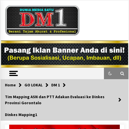
Skip
to
content
DM1
Home
GO LOKAL
DM 1
Tim Mapping ASN dan PTT Adakan Evaluasi ke Dinkes
Provinsi Gorontalo
Dinkes Mapping1