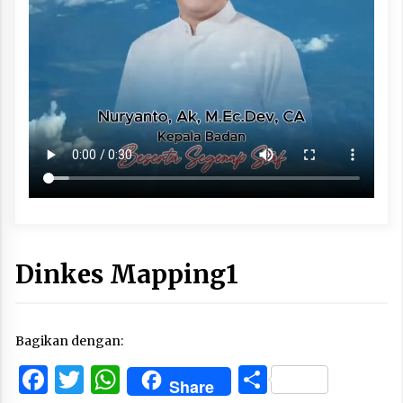
Dinkes Mapping1
Bagikan dengan:
Facebook
Twitter
WhatsApp
Share
Share