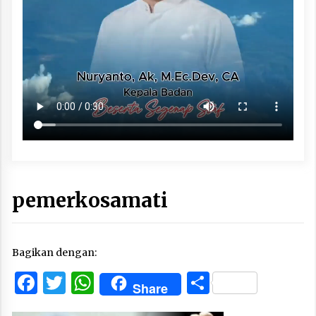
pemerkosamati
Bagikan dengan:
Facebook
Twitter
WhatsApp
Share
Share