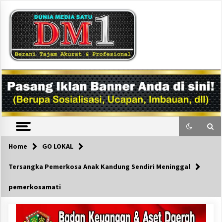
Skip
to
content
DM1
Home
GO LOKAL
Tersangka Pemerkosa Anak Kandung Sendiri Meninggal
pemerkosamati