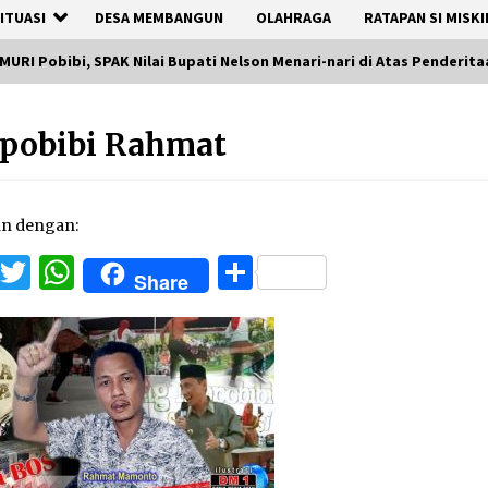
ITUASI
DESA MEMBANGUN
OLAHRAGA
RATAPAN SI MISKI
MURI Pobibi, SPAK Nilai Bupati Nelson Menari-nari di Atas Penderit
pobibi Rahmat
an dengan:
Facebook
Twitter
WhatsApp
Share
Share