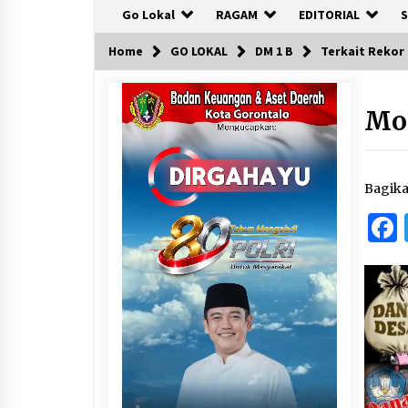
Go Lokal
RAGAM
EDITORIAL
S
Home
GO LOKAL
DM 1 B
Terkait Rekor 
Mo
Bagik