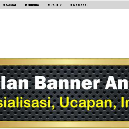
# Sosial
# Hukum
# Politik
# Nasional