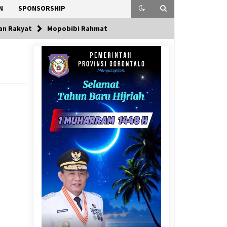
N
SPONSORSHIP
aan Rakyat
Mopobibi Rahmat