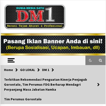
Skip
to
content
DM1
Home
GO LOKAL
DM 1
Terbitkan Rekomendasi Penguatan Kinerja Penjagub
Gorontalo, Tim Perumus FDG Berharap Mendagri
Perpanjang Masa Jabatan Hamka
Tim Perumus Gorontalo