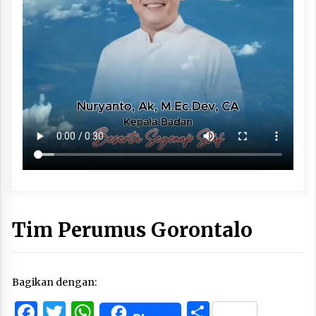
Tim Perumus Gorontalo
Bagikan dengan:
Facebook
Twitter
WhatsApp
Share