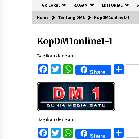
Go Lokal
RAGAM
EDITORIAL
S
Home
Tentang DM1
KopDM1online1-1
KopDM1online1-1
Bagikan dengan:
Facebook
Twitter
WhatsApp
Sh
Share
Bagikan dengan:
Facebook
Twitter
WhatsApp
Sh
Share