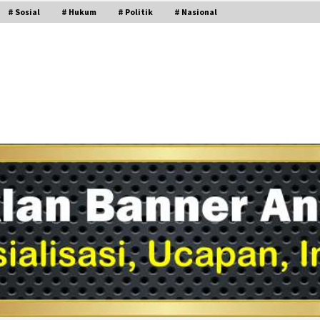
# Sosial
# Hukum
# Politik
# Nasional