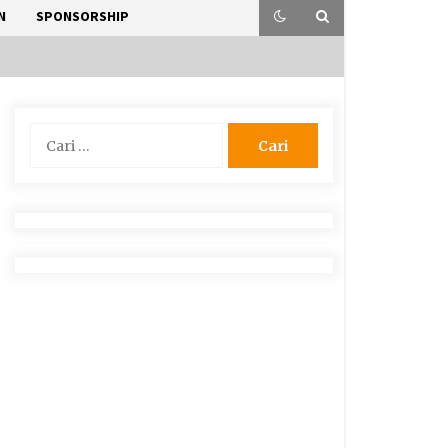
N
SPONSORSHIP
Cari
untuk: