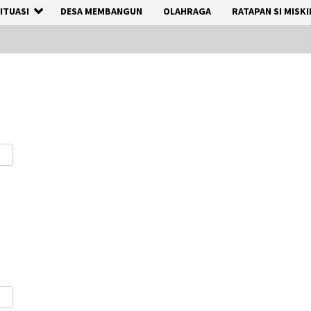
ITUASI
DESA MEMBANGUN
OLAHRAGA
RATAPAN SI MISKI
are
are