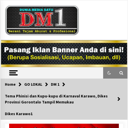
Skip
to
content
DM1
Home
GO LOKAL
DM 1
Tema Phinisi dan Kupu-kupu di Karnaval Karawo, Dikes
Provinsi Gorontalo Tampil Memukau
Dikes Karawo1