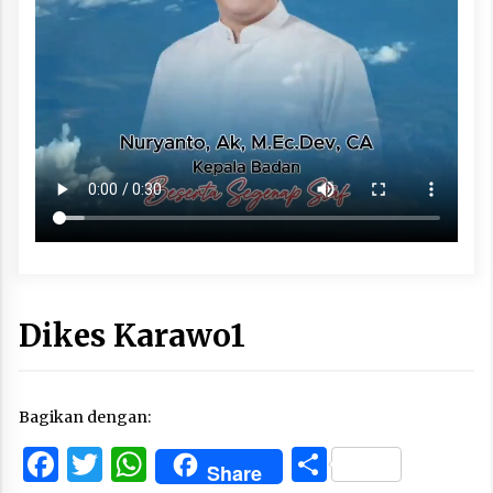
Dikes Karawo1
Bagikan dengan:
Facebook
Twitter
WhatsApp
Share
Share