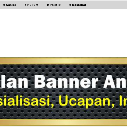
# Sosial
# Hukum
# Politik
# Nasional