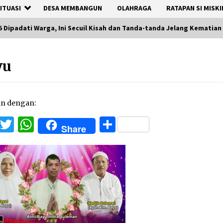
ITUASI
DESA MEMBANGUN
OLAHRAGA
RATAPAN SI MISKI
-5 Dipadati Warga, Ini Secuil Kisah dan Tanda-tanda Jelang Kematian
yu
an dengan:
Facebook
Twitter
WhatsApp
Share
Share