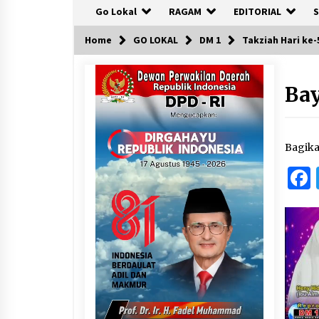
Go Lokal
RAGAM
EDITORIAL
S
Home
GO LOKAL
DM 1
Takziah Hari ke
Ba
Bagik