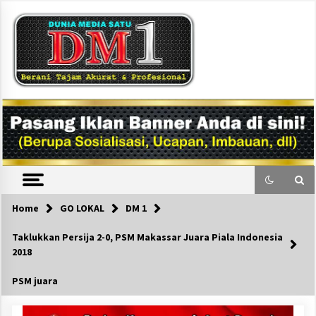
Skip
to
content
DM1
Home
GO LOKAL
DM 1
Taklukkan Persija 2-0, PSM Makassar Juara Piala Indonesia
2018
PSM juara