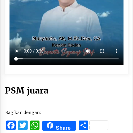
PSM juara
Bagikan dengan:
Facebook
Twitter
WhatsApp
Share
Share