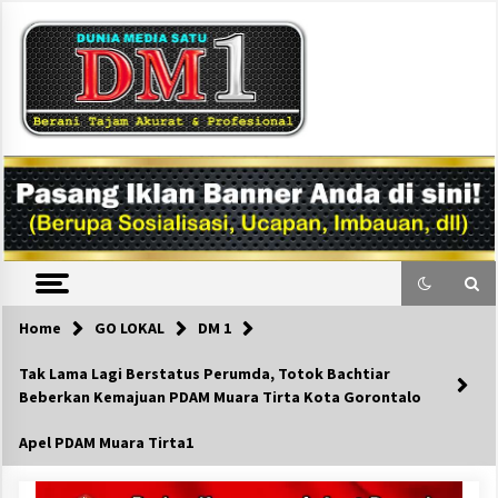
Skip
to
content
DM1
Home
GO LOKAL
DM 1
Tak Lama Lagi Berstatus Perumda, Totok Bachtiar
Beberkan Kemajuan PDAM Muara Tirta Kota Gorontalo
Apel PDAM Muara Tirta1