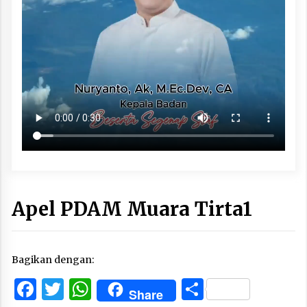
Apel PDAM Muara Tirta1
Bagikan dengan:
Facebook
Twitter
WhatsApp
Share
Share