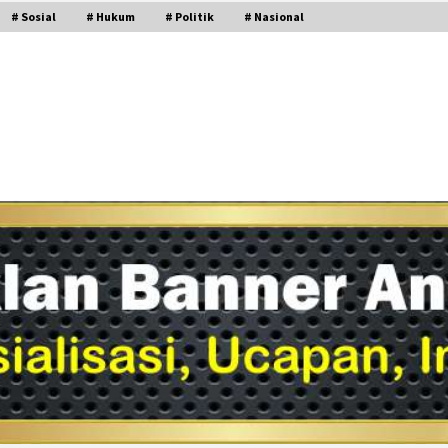
# Sosial
# Hukum
# Politik
# Nasional