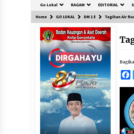
Go Lokal
RAGAM
EDITORIAL
S
Home
GO LOKAL
DM 1 E
Tagihan Air R
Tag
Bagik