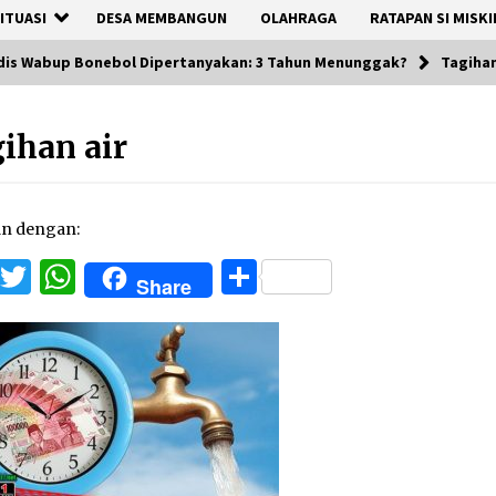
ITUASI
DESA MEMBANGUN
OLAHRAGA
RATAPAN SI MISKI
udis Wabup Bonebol Dipertanyakan: 3 Tahun Menunggak?
Tagihan
ihan air
an dengan:
Facebook
Twitter
WhatsApp
Share
Share