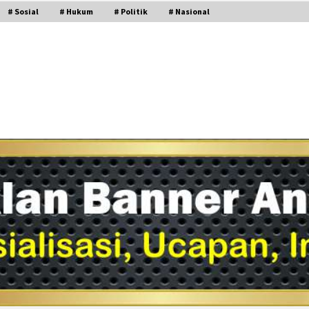
# Sosial
# Hukum
# Politik
# Nasional