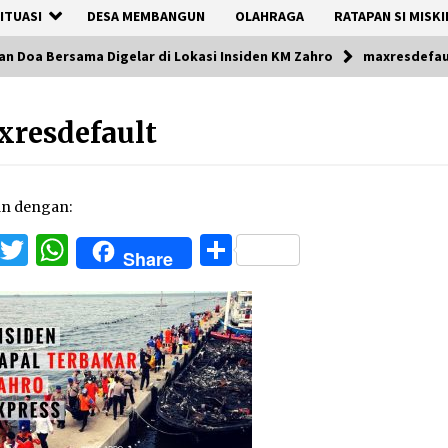
ITUASI
DESA MEMBANGUN
OLAHRAGA
RATAPAN SI MISKI
n Doa Bersama Digelar di Lokasi Insiden KM Zahro
maxresdefau
resdefault
an dengan:
Facebook
Twitter
WhatsApp
Share
Share