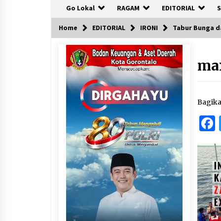
Go Lokal
RAGAM
EDITORIAL
S
Home
EDITORIAL
IRONI
Tabur Bunga da
max
Bagik